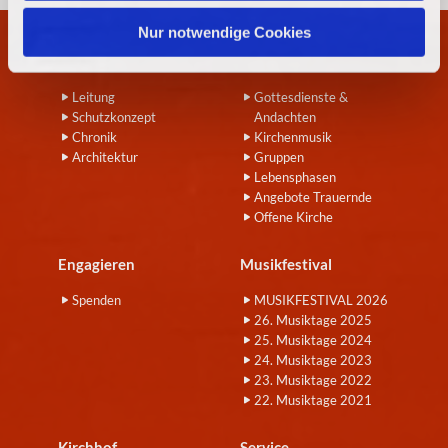
h
l
Nur notwendige Cookies
Wir
Angebote
Leitung
Gottesdienste &
Schutzkonzept
Andachten
Chronik
Kirchenmusik
Architektur
Gruppen
Lebensphasen
Angebote Trauernde
Offene Kirche
Engagieren
Musikfestival
Spenden
MUSIKFESTIVAL 2026
26. Musiktage 2025
25. Musiktage 2024
24. Musiktage 2023
23. Musiktage 2022
22. Musiktage 2021
Kirchhof
Service