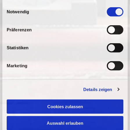
gesammelt haben.
E
Notwendig
i
n
w
Präferenzen
i
l
l
Statistiken
i
g
Marketing
u
n
g
Details zeigen
s
a
u
Cookies zulassen
s
w
Auswahl erlauben
a