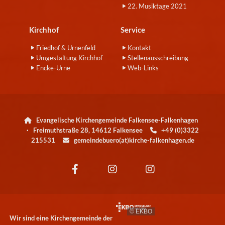
22. Musiktage 2021
Kirchhof
Service
Friedhof & Urnenfeld
Kontakt
Umgestaltung Kirchhof
Stellenausschreibung
Encke-Urne
Web-Links
Evangelische Kirchengemeinde Falkensee-Falkenhagen

· Freimuthstraße 28, 14612 Falkensee
+49 (0)3322

215531
gemeindebuero(at)kirche-falkenhagen.de

© EKBO
Wir sind eine Kirchengemeinde der