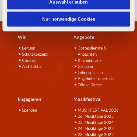
Auswahl erlauben
a
h
l
Nur notwendige Cookies
Wir
Angebote
Leitung
Gottesdienste &
Schutzkonzept
Andachten
Chronik
Kirchenmusik
Architektur
Gruppen
Lebensphasen
Angebote Trauernde
Offene Kirche
Engagieren
Musikfestival
Spenden
MUSIKFESTIVAL 2026
26. Musiktage 2025
25. Musiktage 2024
24. Musiktage 2023
23. Musiktage 2022