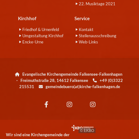
22. Musiktage 2021
Kirchhof
Service
Friedhof & Urnenfeld
Kontakt
Umgestaltung Kirchhof
Stellenausschreibung
Encke-Urne
Web-Links
Evangelische Kirchengemeinde Falkensee-Falkenhagen

· Freimuthstraße 28, 14612 Falkensee
+49 (0)3322

215531
gemeindebuero(at)kirche-falkenhagen.de

© EKBO
Wir sind eine Kirchengemeinde der