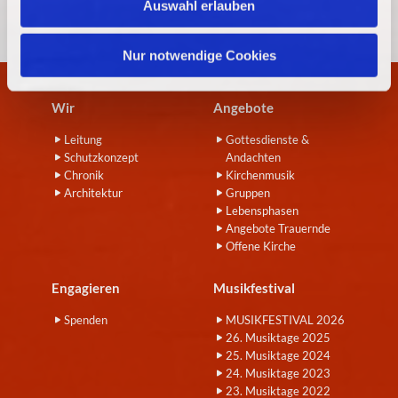
Auswahl erlauben
a
h
l
Nur notwendige Cookies
Wir
Angebote
Leitung
Gottesdienste &
Schutzkonzept
Andachten
Chronik
Kirchenmusik
Architektur
Gruppen
Lebensphasen
Angebote Trauernde
Offene Kirche
Engagieren
Musikfestival
Spenden
MUSIKFESTIVAL 2026
26. Musiktage 2025
25. Musiktage 2024
24. Musiktage 2023
23. Musiktage 2022